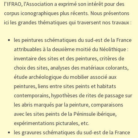
l
’
IFRAO, l
’
A
ssociation
a exprim
é
son intérêt pour des
co
rpus iconograp
hiques plus récents.
No
us
présent
ons
ici les grandes thématiques
qui traversent nos travaux
:
les peintures schématiques du sud-est de la
France
attribuables à la deuxième moitié du Néolithique
:
inventaire des sites et des peintures, critères de
choix des sites, analyses des matériaux colorants,
étude archéologique du
mobilier associé aux
peintures,
liens entre sites peints et habitats
contemporains, hypothèses de
r
ites de passage
sur
les abris marqués par la peinture, comparaisons
avec les sites peints de la Péninsule ibérique,
expérimentations picturales,
etc.
les gravures
schématiques du sud-est de la
France