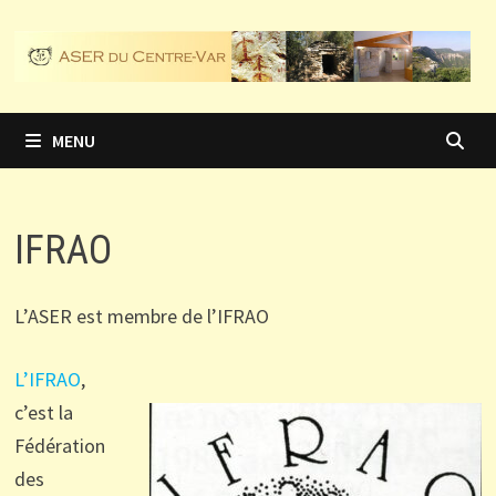
Passer
au
contenu
MENU
IFRAO
L’ASER est membre de l’IFRAO
L’IFRAO
,
c’est la
Fédération
des