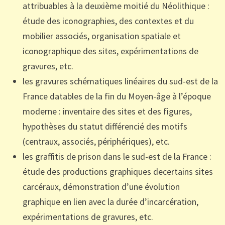
attribuables à la deuxième moitié du Néolithique
:
étude des iconographies, des contextes et d
u
mobilier associés, organisa
tion spatiale et
iconographique des sites,
expérimentations de
gravures,
etc.
les gravures schématiques linéaires du sud-est de la
France
datables de la fin du Moyen
-âge à l
’
époque
moderne
:
inventaire des sites et des figures,
hypothèses du statut différencié des motifs
(centraux, ass
ociés, périphériques), etc.
les graffitis de prison dans le sud-est de la
France
:
étude de
s productions graphiques de
certains sites
carcéraux
, démonstration d
’
une évolution
graphique en lien avec la durée d
’
incarcération,
expérimentations
de gravures
, etc
.