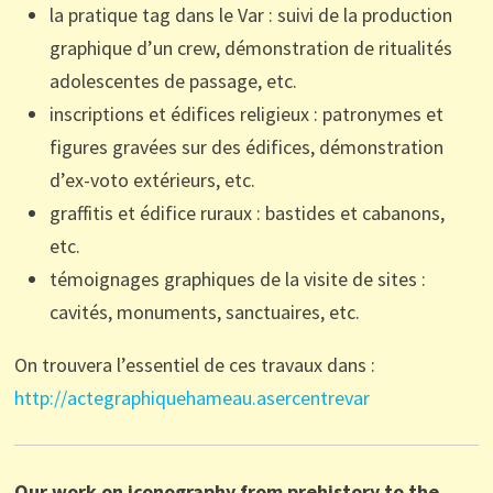
la
pratique tag dans le Var
:
suivi de la production
graphique d
’
un crew,
démonstration
de ritualités
adolescentes
de passage
, etc.
inscriptions et édifices religieux
:
patronymes et
figures gravées sur des édifices, démonstration
d
’
ex-voto extérieurs
, etc.
graffitis et édifice ruraux
:
bastides et cabanons,
etc.
témoignages
graphiques
de la visite de
sites
:
cavités, monuments,
sanctuaires, etc.
On trouvera l
’
essentiel de ces travaux dans
:
http:
//actegraphiquehameau.asercentrevar
Our work on iconography from prehistory to the