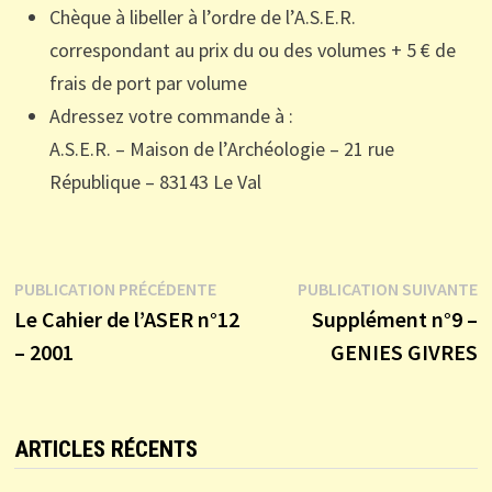
Chèque à libeller à l’ordre de l’A.S.E.R.
correspondant au prix du ou des volumes + 5 € de
frais de port par volume
Adressez votre commande à :
A.S.E.R. – Maison de l’Archéologie – 21 rue
République – 83143 Le Val
Navigation
Publication
P
PUBLICATION PRÉCÉDENTE
PUBLICATION SUIVANTE
précédente :
s
Le Cahier de l’ASER n°12
Supplément n°9 –
de
– 2001
GENIES GIVRES
l’article
ARTICLES RÉCENTS