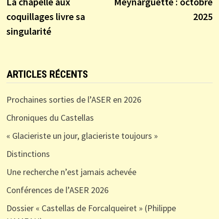
précédente :
s
La chapelle aux
Meynarguette : octobre
de
coquillages livre sa
2025
l’article
singularité
ARTICLES RÉCENTS
Prochaines sorties de l’ASER en 2026
Chroniques du Castellas
« Glacieriste un jour, glacieriste toujours »
Distinctions
Une recherche n’est jamais achevée
Conférences de l’ASER 2026
Dossier « Castellas de Forcalqueiret » (Philippe