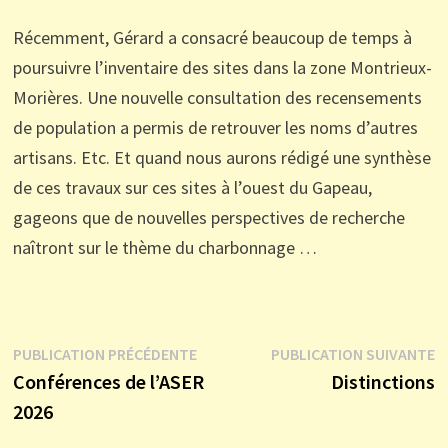
Récemment, Gérard a consacré beaucoup de temps à
poursuivre l’inventaire des sites dans la zone Montrieux-
Morières. Une nouvelle consultation des recensements
de population a permis de retrouver les noms d’autres
artisans. Etc. Et quand nous aurons rédigé une synthèse
de ces travaux sur ces sites à l’ouest du Gapeau,
gageons que de nouvelles perspectives de recherche
naîtront sur le thème du charbonnage …
Navigation
Publication
P
PUBLICATION PRÉCÉDENTE
PUBLICATION SUIVANTE
précédente :
s
Conférences de l’ASER
Distinctions
de
2026
l’article