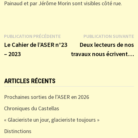
Painaud et par Jérôme Morin sont visibles côté rue.
Navigation
Publication
P
PUBLICATION PRÉCÉDENTE
PUBLICATION SUIVANTE
précédente :
s
Le Cahier de l’ASER n°23
Deux lecteurs de nos
de
– 2023
travaux nous écrivent…
l’article
ARTICLES RÉCENTS
Prochaines sorties de l’ASER en 2026
Chroniques du Castellas
« Glacieriste un jour, glacieriste toujours »
Distinctions