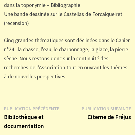
dans la toponymie – Bibliographie
Une bande dessinée sur le Castellas de Forcalqueiret
(recension)
Cinq grandes thématiques sont déclinées dans le Cahier
n°24 : la chasse, l’eau, le charbonnage, la glace, la pierre
sèche. Nous restons donc sur la continuité des
recherches de l’Association tout en ouvrant les thèmes
à de nouvelles perspectives.
Navigation
Publication
P
PUBLICATION PRÉCÉDENTE
PUBLICATION SUIVANTE
précédente :
s
Bibliothèque et
Citerne de Fréjus
de
documentation
l’article